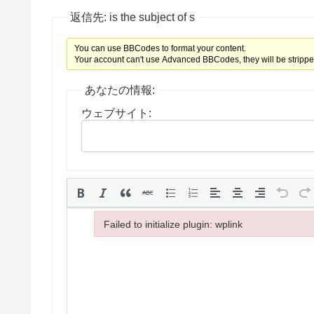
返信先: is the subject of s
You can use BBCodes to format your content.
Your account can't use Advanced BBCodes, they will be strippe
あなたの情報:
ウェブサイト:
Failed to initialize plugin: wplink
Failed to initialize plugin: wplink