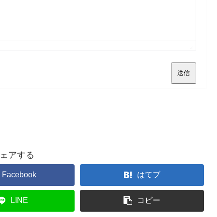
送信
ェアする
Facebook
はてブ
LINE
コピー