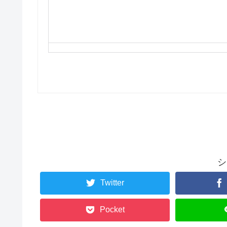
シ
Twitter
Pocket