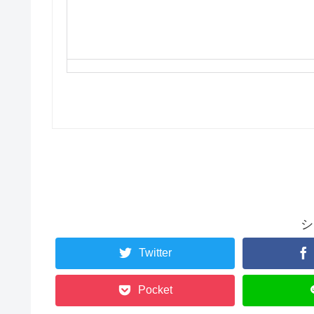
シ
Twitter
Pocket