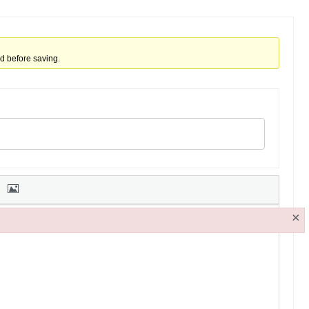
d before saving.
×