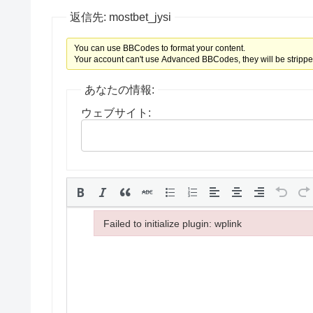
返信先: mostbet_jysi
You can use BBCodes to format your content.
Your account can't use Advanced BBCodes, they will be strippe
あなたの情報:
ウェブサイト:
Failed to initialize plugin: wplink
Failed to initialize plugin: wplink