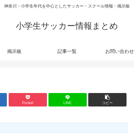
神奈川・小学生年代を中心としたサッカー・スクール情報・掲示板
小学生サッカー情報まとめ
掲示板
記事一覧
お問い合わせ
Pocket
LINE
コピー