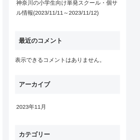
神奈川の小学生向け単発スクール・個サ
ル情報(2023/11/11～2023/11/12)
最近のコメント
表示できるコメントはありません。
アーカイブ
2023年11月
カテゴリー