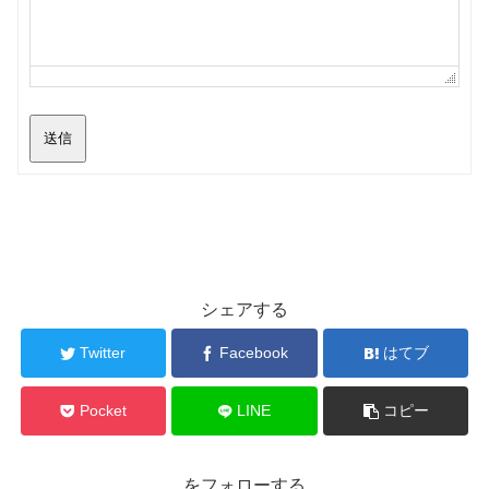
送信
シェアする
Twitter
Facebook
はてブ
Pocket
LINE
コピー
をフォローする