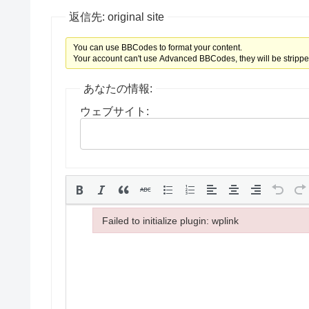
返信先: original site
You can use BBCodes to format your content.
Your account can't use Advanced BBCodes, they will be strippe
あなたの情報:
ウェブサイト:
Failed to initialize plugin: wplink
Failed to initialize plugin: wplink