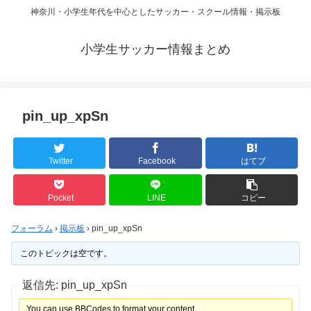
神奈川・小学生年代を中心としたサッカー・スクール情報・掲示板
小学生サッカー情報まとめ
pin_up_xpSn
Twitter
Facebook
はてブ
Pocket
LINE
コピー
フォーラム
›
掲示板
›
pin_up_xpSn
このトピックは空です。
返信先: pin_up_xpSn
You can use BBCodes to format your content.