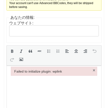
Your account can't use Advanced BBCodes, they will be stripped
before saving.
あなたの情報:
ウェブサイト:
×
Failed to initialize plugin: wplink
Failed to initialize plugin: wplink