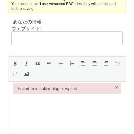
Your account can't use Advanced BBCodes, they will be stripped
before saving.
あなたの情報:
ウェブサイト:
×
Failed to initialize plugin: wplink
Failed to initialize plugin: wplink