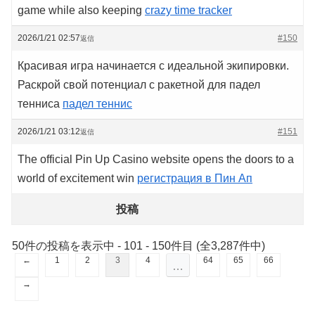
game while also keeping
crazy time tracker
2026/1/21 02:57
#150
返信
Красивая игра начинается с идеальной экипировки.
Раскрой свой потенциал с ракетной для падел
тенниса
падел теннис
2026/1/21 03:12
#151
返信
The official Pin Up Casino website opens the doors to a
world of excitement win
регистрация в Пин Ап
投稿
50件の投稿を表示中 - 101 - 150件目 (全3,287件中)
←
1
2
3
4
64
65
66
…
→