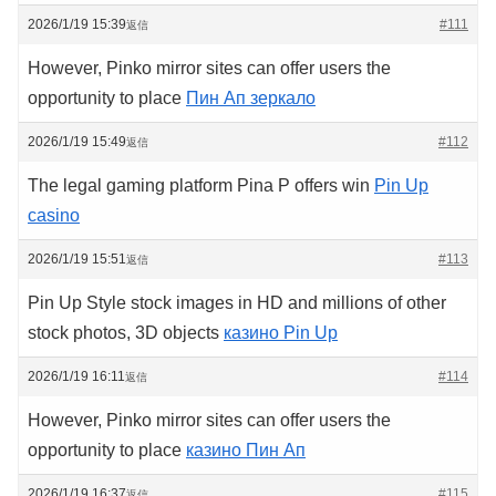
2026/1/19 15:39
#111
返信
However, Pinko mirror sites can offer users the
opportunity to place
Пин Ап зеркало
2026/1/19 15:49
#112
返信
The legal gaming platform Pina P offers win
Pin Up
casino
2026/1/19 15:51
#113
返信
Pin Up Style stock images in HD and millions of other
stock photos, 3D objects
казино Pin Up
2026/1/19 16:11
#114
返信
However, Pinko mirror sites can offer users the
opportunity to place
казино Пин Ап
2026/1/19 16:37
#115
返信