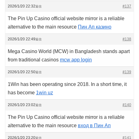
2026/1/20 22:32
#137
返信
The Pin Up Casino official website mirror is a reliable
alternative to the main resource
Пин Ап казино
2026/1/20 22:49
#138
返信
Mega Casino World (MCW) in Bangladesh stands apart
from traditional casinos
mcw app login
2026/1/20 22:50
#139
返信
1Win has been operating since 2018. In a short time, it
has become
1win uz
2026/1/20 23:02
#140
返信
The Pin Up Casino official website mirror is a reliable
alternative to the main resource
вход в Пин Ап
2026/1/20 23:20
#141
返信