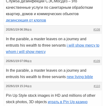
Служба Дезинфекции СЭСМосДез – это
качественные услуги по санитарным обработкам
квартир, домов и коммерческих объектов
дезинсекция от клопов
2026/1/19 06:39
#108
返信
In the parable, a master leaves on a journey and
entrusts his wealth to three servants
i will show mercy to
whom i will show mercy
2026/1/19 07:09
#109
返信
In the parable, a master leaves on a journey and
entrusts his wealth to three servants
new living bible
2026/1/19 15:24
#110
返信
Pin Up Style stock images in HD and millions of other
stock photos, 3D objects
играть в Pin Up казино