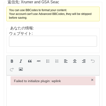
返信先: Xrumer and GSA Seac
You can use BBCodes to format your content.
Your account can't use Advanced BBCodes, they will be stripped
before saving.
あなたの情報:
ウェブサイト:
×
Failed to initialize plugin: wplink
Failed to initialize plugin: wplink