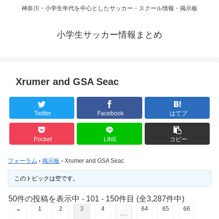
神奈川・小学生年代を中心としたサッカー・スクール情報・掲示板
小学生サッカー情報まとめ
Xrumer and GSA Seac
Twitter
Facebook
はてブ
Pocket
LINE
コピー
フォーラム
›
掲示板
›
Xrumer and GSA Seac
このトピックは空です。
50件の投稿を表示中 - 101 - 150件目 (全3,287件中)
←
1
2
3
4
64
65
66
…