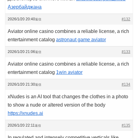
Азербайджана
2026/1/20 20:40
#132
返信
Aviator online casino combines a reliable license, a rich
entertainment catalog
astronaut game aviator
2026/1/20 21:06
#133
返信
Aviator online casino combines a reliable license, a rich
entertainment catalog
1win aviator
2026/1/20 21:30
#134
返信
xNudes is an AI tool that changes the clothes in a photo
to show a nude or altered version of the body
https://xnudes.ai
2026/1/20 22:11
#135
返信
In regulated and intensely competitive verticals like