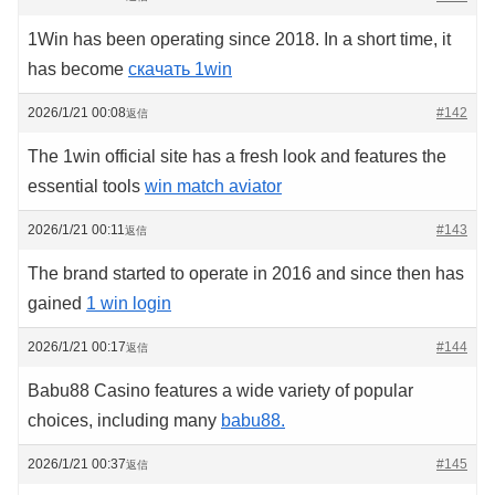
1Win has been operating since 2018. In a short time, it
has become
скачать 1win
2026/1/21 00:08
#142
返信
The 1win official site has a fresh look and features the
essential tools
win match aviator
2026/1/21 00:11
#143
返信
The brand started to operate in 2016 and since then has
gained
1 win login
2026/1/21 00:17
#144
返信
Babu88 Casino features a wide variety of popular
choices, including many
babu88.
2026/1/21 00:37
#145
返信