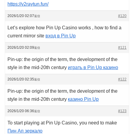
https://v2raytun.fun/
2026/1/20 02:07
#120
返信
Let’s explore how Pin Up Casino works , how to find a
current mirror site
вход в Pin Up
2026/1/20 02:09
#121
返信
Pin-up: the origin of the term, the development of the
style in the mid-20th century
играть в Pin Up казино
2026/1/20 02:35
#122
返信
Pin-up: the origin of the term, the development of the
style in the mid-20th century
казино Pin Up
2026/1/20 06:36
#123
返信
To start playing at Pin Up Casino, you need to make
Пин Ап зеркало