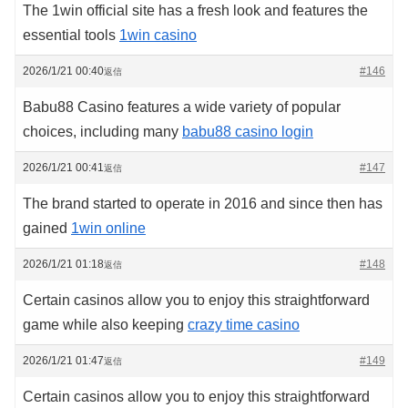
The 1win official site has a fresh look and features the
essential tools
1win casino
2026/1/21 00:40
#146
返信
Babu88 Casino features a wide variety of popular
choices, including many
babu88 casino login
2026/1/21 00:41
#147
返信
The brand started to operate in 2016 and since then has
gained
1win online
2026/1/21 01:18
#148
返信
Certain casinos allow you to enjoy this straightforward
game while also keeping
crazy time casino
2026/1/21 01:47
#149
返信
Certain casinos allow you to enjoy this straightforward