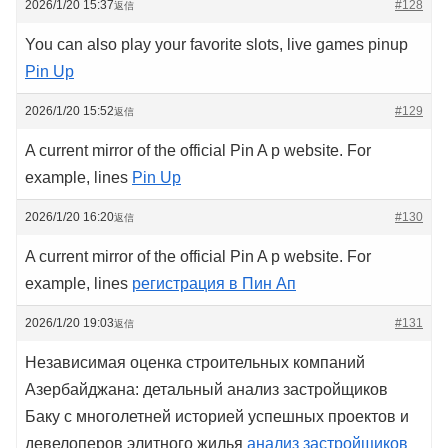
2026/1/20 15:37
#128
返信
You can also play your favorite slots, live games pinup
Pin Up
2026/1/20 15:52
#129
返信
A current mirror of the official Pin A p website. For
example, lines
Pin Up
2026/1/20 16:20
#130
返信
A current mirror of the official Pin A p website. For
example, lines
регистрация в Пин Ап
2026/1/20 19:03
#131
返信
Независимая оценка строительных компаний
Азербайджана: детальный анализ застройщиков
Баку с многолетней историей успешных проектов и
девелоперов элитного жилья
анализ застройщиков