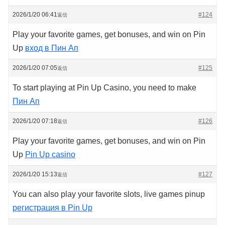
2026/1/20 06:41
#124
返信
Play your favorite games, get bonuses, and win on Pin
Up
вход в Пин Ап
2026/1/20 07:05
#125
返信
To start playing at Pin Up Casino, you need to make
Пин Ап
2026/1/20 07:18
#126
返信
Play your favorite games, get bonuses, and win on Pin
Up
Pin Up casino
2026/1/20 15:13
#127
返信
You can also play your favorite slots, live games pinup
регистрация в Pin Up